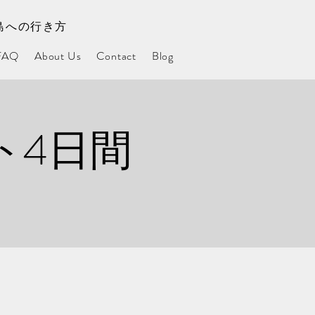
島への行き方
FAQ
About Us
Contact
Blog
ト4日間
）