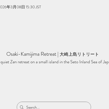
2026年3月08日 15:30 JST
Osaki-Kamijima Retreat
​ | ​
大崎上島リトリート
quiet Zen retreat on a small island in the Seto Inland Sea of Jap