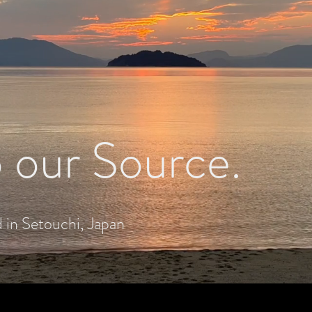
o our Source.
 in Setouchi, Japan​