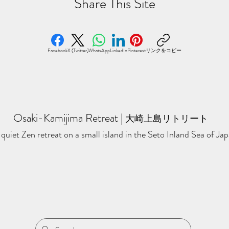
​Share This Site
Facebook
X (Twitter)
WhatsApp
LinkedIn
Pinterest
リンクをコピー
Osaki-Kamijima Retreat
​ | ​
大崎上島リトリート
quiet Zen retreat on a small island in the Seto Inland Sea of Jap