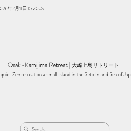
2026年2月11日 15:30 JST
Osaki-Kamijima Retreat
​ | ​
大崎上島リトリート
quiet Zen retreat on a small island in the Seto Inland Sea of Jap