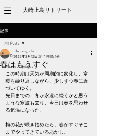
大崎上島リトリート
記事
All Posts
Ellie Taniguchi
All Posts
2025年3月12日
読了時間: 1分
春はもうすぐ
Retreat Updates
この時期は天気が周期的に変化し、寒
暖を繰り返しながら、少しずつ春に近
づいてゆく。
先日までの、
冬が永遠に続くかと思う
ような寒波も去り、今日は春を思わせ
る気温になった。
梅の花が咲き始めたら、春がすぐそこ
までやってきているあかし。